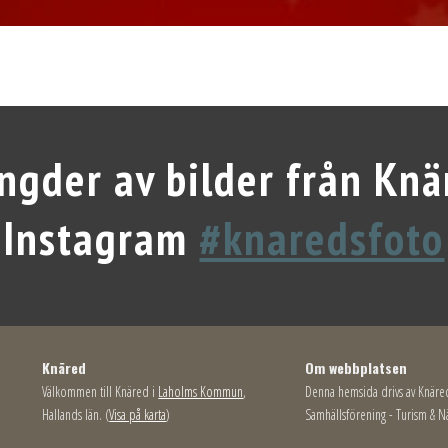
ngder av bilder från Knä
Instagram
#knaredsfoto
Knäred
Om webbplatsen
Välkommen till Knäred i
Laholms Kommun
,
Denna hemsida drivs av Knäre
Hallands län. (
Visa på karta
)
Samhällsförening - Turism & Nä