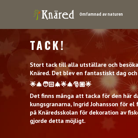
Omfamnad av naturen
TACK!
Stort tack till alla utställare och besö
Knäred. Det blev en fantastiskt dag och a
🌟🎄🧑🏻‍🎄🌟🎄🎅🏼🌟
Det finns många att tacka för den här d
kungsgranarna, Ingrid Johansson för el 
på Knäredsskolan för dekoration av fis
gjorde detta möjligt.