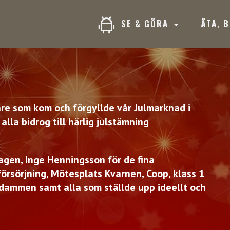
SE & GÖRA
ÄTA, 
kare som kom och förgyllde vår Julmarknad i
lla bidrog till härlig julstämning
agen, Inge Henningsson för de fina
försörjning, Mötesplats Kvarnen, Coop, klass 1
kdammen samt alla som ställde upp ideellt och